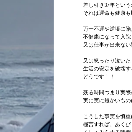
差し引き37年とい
それは運命も健康も
万一不運や逆境に陥
不健康になって入院
又は仕事が出来ない
又は怒ったり泣いた
生活の安定を破壊す
どうです！！
残る時間つまり実際
実に実に短かいもの
こうした事実を慎重
極言すれば、あくび