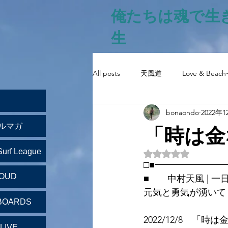
俺たちは魂で生
生
All posts
天風道
Love & Beach
bonaondo
2022年
「時は金
ルマガ
Surf League
5つ星のうちNaN
□■━━━━━━━
LOUD
■　　中村天風 | 一
元気と勇気が湧いて
BOARDS
2022/12/8　「時
LIVE