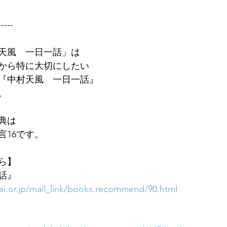
-----
天風　一日一話」は
から特に大切にしたい
『中村天風　一日一話』
。
典は
言16です。
ら】
話』
i.or.jp/mail_link/books.recommend/90.html