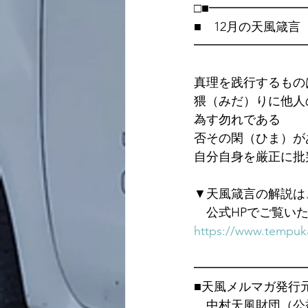
□■━━━━━━━
■　12月の天風箴言
━━━━━━━━━
真理を践行するもの
猥（みだ）りに他人
為す勿れである
否その閑（ひま）が
自分自身を厳正に批
▼天風箴言の解説は
　公式HPでご覧い
https://www.tempuka
━━━━━━━━━
■天風メルマガ発行
　中村天風財団（公