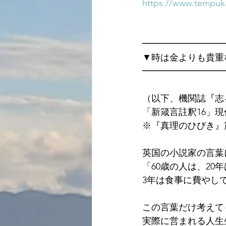
https://www.tempuka
━━━━━━━━━
▼時は金よりも貴重
━━━━━━━━━
（以下、機関誌『志
「新箴言註釈16」
※『真理のひびき』
英国の小説家の言葉
「60歳の人は、20
3年は食事に費やし
この言葉だけ考えて
実際に営まれる人生