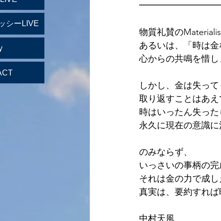
━━━━━━━━━
ッシーLIVE
物質礼賛のMateria
あるいは、「時は金
y
心からの共鳴を惜し
ACT
しかし、金は失って
取り返すことはあえ
時はいったん失った
永久に現在の意識に
のみならず、
いっさいの事柄の完
それは金の力で成し
真実は、要約すれば
中村天風