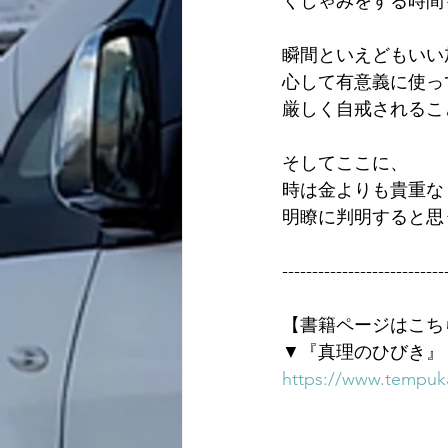
くしゃみをする時間
瞬間といえどもいい
心して有意義に使っ
厳しく自戒されるこ
そしてここに、
時は金よりも貴重な
明瞭に判明すると思
---------------------------
【書籍ページはこち
▼『真理のひびき』
https://www.tempuka