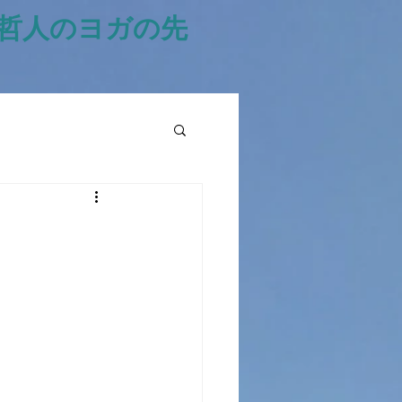
風哲人のヨガの先