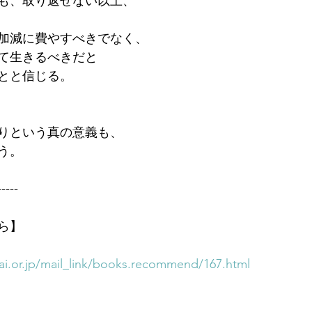
も、取り返せない以上、
加減に費やすべきでなく、
て生きるべきだと
とと信じる。
りという真の意義も、
う。　　
-----
ら】
i.or.jp/mail_link/books.recommend/167.html