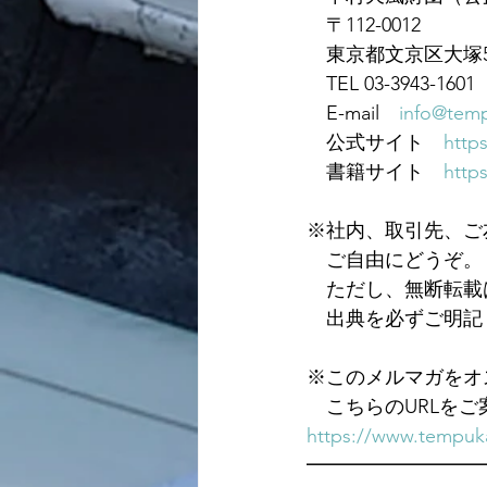
　〒112-0012
　東京都文京区大塚5-
　TEL 03-3943-1601　
　E-mail　
info@temp
　公式サイト　
https
　書籍サイト　
https
※社内、取引先、ご
　ご自由にどうぞ。
　ただし、無断転載
　出典を必ずご明記
※このメルマガをオ
　こちらのURLを
https://www.tempuka
━━━━━━━━━