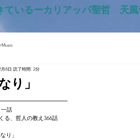
きているー​カリアッパ聖哲 天
+Music
12月8日
読了時間: 2分
なり」
と評価されています。
━━━━━━━━━━━━━
日一話
くる、哲人の教え366話
は金なり」